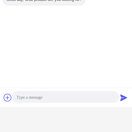
Применение
Прожектор ДЛ602-08 взрывозащищенный прожектор СИД,
который специально конструирован для бензоколонки, завода
масла, и других взрывно или на открытом воздухе окружающих
сред. Алюминиевое тело с покрытым полиэстером, ужесточатым
плоским стеклом. СИД имеет 50 000 жизнь
расклассифицированную часами учитывая годы службы с
виртуально никаким обслуживанием. Сравненный к
традиционным источникам света с соответствующим выходным
сигналом, ДЛ602-08 может помочь вам сохранить 7 раз силу,
сохраняя энергию и деньги.
Чат
Отправить
запрос