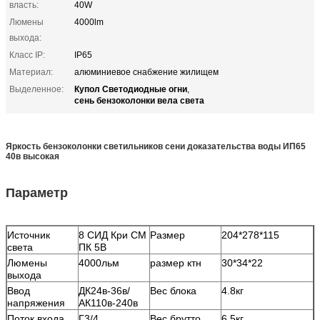
власть:
40W
Люмены
4000lm
выхода:
Класс IP:
IP65
Материал:
алюминиевое снабжение жилищем
Купол Светодиодные огни
Выделенное:
,
сень бензоколонки вела света
Яркость бензоколонки светильников сени доказательства воды ИП65
40в высокая
Параметр
Источник
8 СИД Кри СМ
Размер
204*278*115
света
ПК 5В
Люмены
4000льм
размер ктн
30*34*22
выхода
Ввод
ДК24в-36в/
Вес блока
4.8кг
напряжения
АК110в-240в
Поток входа
Г3/4
Вес брутто
6.5кг