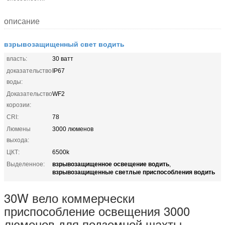
описание
взрывозащищенный свет водить
власть:
30 ватт
доказательство
IP67
воды:
Доказательство
WF2
корозии:
CRI:
78
Люмены
3000 люменов
выхода:
ЦКТ:
6500k
взрывозащищенное освещение водить
Выделенное:
,
взрывозащищенные светлые приспособления водить
30W вело коммерчески
приспособление освещения 3000
люменов для подземной шахты