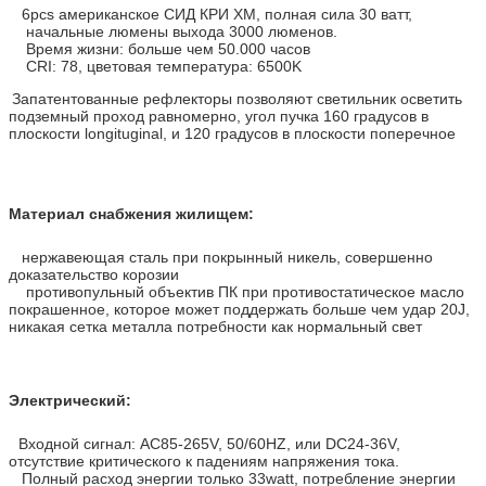
6pcs американское СИД КРИ XM, полная сила 30 ватт,
начальные люмены выхода 3000 люменов.
Время жизни: больше чем 50.000 часов
CRI: 78, цветовая температура: 6500K
Запатентованные рефлекторы позволяют светильник осветить
подземный проход равномерно, угол пучка 160 градусов в
плоскости longituginal, и 120 градусов в плоскости поперечное
Материал снабжения жилищем:
нержавеющая сталь при покрынный никель, совершенно
доказательство корозии
противопульный объектив ПК при противостатическое масло
покрашенное, которое может поддержать больше чем удар 20J,
никакая сетка металла потребности как нормальный свет
Электрический:
Входной сигнал: AC85-265V, 50/60HZ, или DC24-36V,
отсутствие критического к падениям напряжения тока.
Полный расход энергии только 33watt, потребление энергии