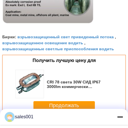
взрывозащищенный свет приведенный потока
Бирки:
,
взрывозащищенное освещение водить
,
взрывозащищенные светлые приспособления водить
Получить лучшую цену для
CRI 78 света 30W СИД IP67
3000lm коммерчески
взрывозащищенный для
подземной шахты
Продолжать
sales001
взрывозащищенный свет водить
Больше