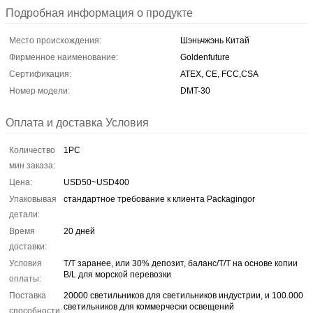
Подробная информация о продукте
Место происхождения:
Шэньчжэнь Китай
Фирменное наименование:
Goldenfuture
Сертификация:
ATEX, CE, FCC,CSA
Номер модели:
DMT-30
Оплата и доставка Условия
Количество
1PC
мин заказа:
Цена:
USD50~USD400
Упаковывая
стандартное требование к клиента Packagingor
детали:
Время
20 дней
доставки:
Условия
T/T заранее, или 30% депозит, баланс/T/T на основе копии
B/L для морской перевозки
оплаты:
Поставка
20000 светильников для светильников индустрии, и 100.000
светильников для коммерчески освещений
способности: