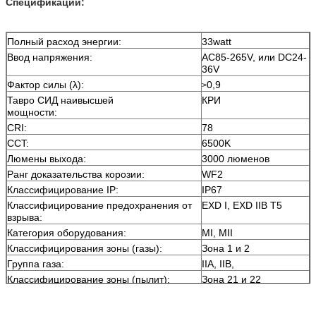
Спецификации:
Полный расход энергии:
33watt
Ввод напряжения:
AC85-265V, или DC24-
36V
Фактор силы (λ):
0,9
>
Тавро СИД наивысшей
КРИ
мощности:
CRI:
78
CCT:
6500K
Люмены выхода:
3000 люменов
Ранг доказательства корозии:
WF2
Классифицирование IP:
IP67
Классифицирование предохранения от
EXD I, EXD IIB T5
взрыва:
Категория оборудования:
MI, MII
Классифицирования зоны (газы):
Зона 1 и 2
Группа газа:
IIA, IIB,
Классифицирование зоны (пылит):
Зона 21 и 22
Классифицирование температуры:
T5
Размер:
24 * 12 * 8.9cm