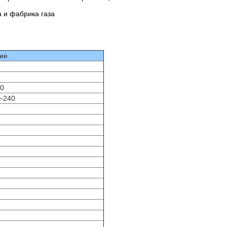
 и фабрика газа
ие
00
~240