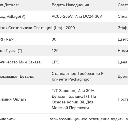
ип Деталя:
Водить Наводнения
Свет
ход Voltage(V):
AC85-265V, Или DC24-36V
Сила
оток Светильника Светящий (lm):
2000
Эффе
RI (Ra>):
80
Цвет
ол Пучка (°):
120
Номи
оличество Мин Заказа:
1PC
Цена
Стандартное Требование К 
паковывая Детали:
Врем
Клиента Packagingor
T/T Заранее, Или 30% 
Депозит, Баланс/T/T На 
словия Оплаты:
Пост
Основе Копии B/L Для 
Морской Перевозки
ыделить:
взрывозащищенное освещение водить
, 