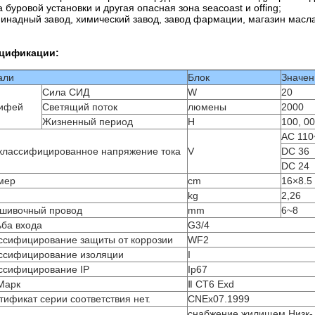
 буровой установки и другая опасная зона seacoast и offing;
инадный завод, химический завод, завод фармации, магазин масла
цификации:
али
Блок
Значен
Сила СИД
W
20
ифей
Светящий поток
люмены
2000
Жизненный период
H
100, 0
AC 110
классифицированное напряжение тока
V
DC 36
DC 24
мер
cm
16×8.5
kg
2,26
шивочный провод
mm
6~8
ьба входа
G3/4
ссифицирование защиты от коррозии
WF2
ссифицирование изоляции
I
ссифицирование IP
Ip67
Марк
Ⅱ CT6 Exd
тификат серии соответствия нет.
CNEx07.1999
снабжение жилищем Низк-