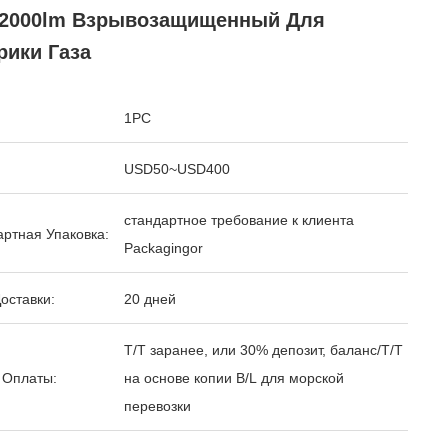
 2000lm Взрывозащищенный Для
рики Газа
1PC
USD50~USD400
стандартное требование к клиента
ртная Упаковка:
Packagingor
оставки:
20 дней
T/T заранее, или 30% депозит, баланс/T/T
 Оплаты:
на основе копии B/L для морской
перевозки