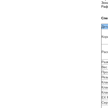
Зона
Раф
Спе
Дет
Кор
Рас
Раз
Вес
Про
Рез
Кла
Кла
Кла
EX 
Сер