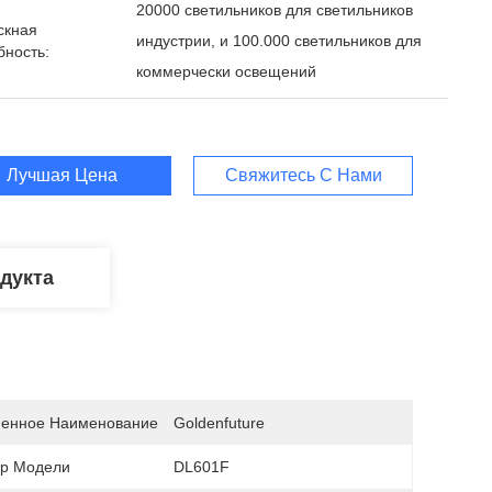
20000 светильников для светильников
скная
индустрии, и 100.000 светильников для
бность:
коммерчески освещений
Лучшая Цена
Свяжитесь С Нами
дукта
енное Наименование
Goldenfuture
р Модели
DL601F