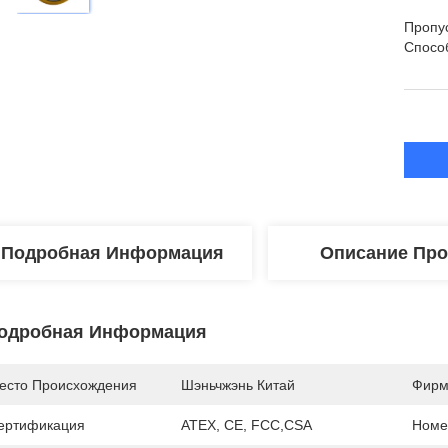
Пропу
Спосо
Подробная Информация
Описание Про
одробная Информация
есто Происхождения
Шэньчжэнь Китай
Фирм
ертификация
ATEX, CE, FCC,CSA
Номе