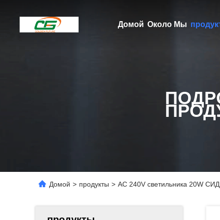
Домой
Около Мы
продук
ПОДР
ПРОД
Домой
>
продукты
>
AC 240V светильника 20W СИД
продукты