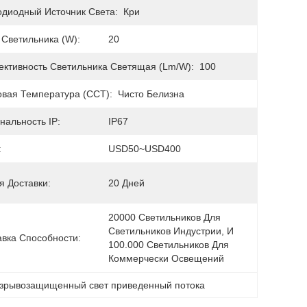
одиодный Источник Света:
Кри
 Светильника (w):
20
ктивность Светильника Светящая (lm/w):
100
овая Температура (CCT):
Чисто Белизна
нальность IP:
IP67
:
USD50~USD400
я Доставки:
20 Дней
20000 Светильников Для 
Светильников Индустрии, И 
авка Способности:
100.000 Светильников Для 
Коммерчески Освещений
взрывозащищенный свет приведенный потока