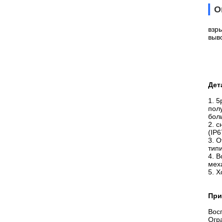
О
взр
выв
Дет
1. 
пол
бол
2. 
(IP
3. 
тип
4. 
мех
5. 
При
Вос
Огр