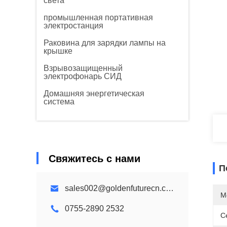
света
промышленная портативная
электростанция
Раковина для зарядки лампы на
крышке
Взрывозащищенный
электрофонарь СИД
Домашняя энергетическая
система
Свяжитесь с нами
П
sales002@goldenfuturecn.com
М
0755-2890 2532
С