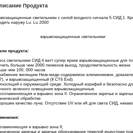
писание Продукта
ывозащищенные светильники с силой входного сигнала 5 СИД 1. Кри:
одить наружу Lu: Lu 2000
взрывозащищенные светильники
али продукта:
5pcs светильники СИД 4 ватт супер яркие взрывозащищенные для то
учить больше чем 2000 люменов выход, продолжительность жизни
ьше чем 100, 000 часов
снабжение жилищем Низк-меди содержимое алюминиевое, доказатель
67), и взрывозащищенный (Ⅱ CT6 Exd).
Относящий к окружающей среде: Холодный корифей и безопасно для
ичного зеленого освещения взрывозащищенные.
Воспламеняющяя и взрывно зона II. Ограниченное заречье и зареч
анической обработке.
Хорошее качество луча: Отсутствие UV или иК для света СИД, ника
менения:
пламеняющяя и взрывно зона II;
аниченное заречье и заречье оборудования тяжелой индустрии под