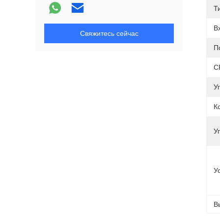
Т
В
Свяжитесь сейчас
П
C
Уг
К
У
У
В