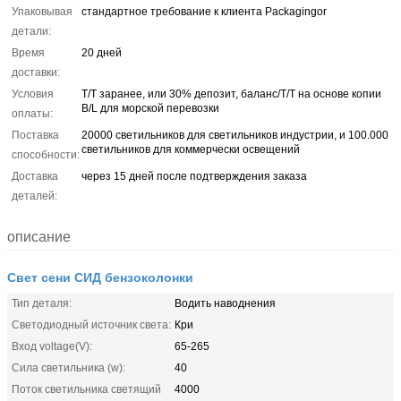
Упаковывая
стандартное требование к клиента Packagingor
детали:
Время
20 дней
доставки:
Условия
T/T заранее, или 30% депозит, баланс/T/T на основе копии
B/L для морской перевозки
оплаты:
Поставка
20000 светильников для светильников индустрии, и 100.000
светильников для коммерчески освещений
способности:
Доставка
через 15 дней после подтверждения заказа
деталей:
описание
Свет сени СИД бензоколонки
Тип деталя:
Водить наводнения
Светодиодный источник света:
Кри
Вход voltage(V):
65-265
Сила светильника (w):
40
Поток светильника светящий
4000