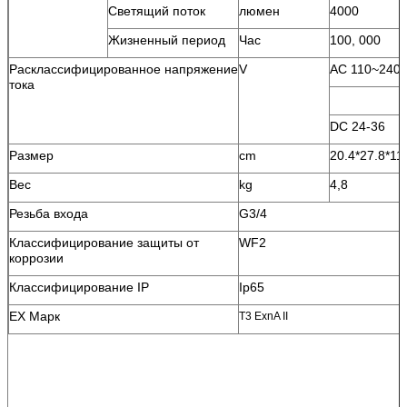
Светящий поток
люмен
4000
Жизненный период
Час
100, 000
Расклассифицированное напряжение
V
AC 110~240
тока
DC 24-36
Размер
cm
20.4*27.8*11
Вес
kg
4,8
Резьба входа
G3/4
Классифицирование защиты от
WF2
коррозии
Классифицирование IP
Ip65
EX Марк
T3 ExnA II