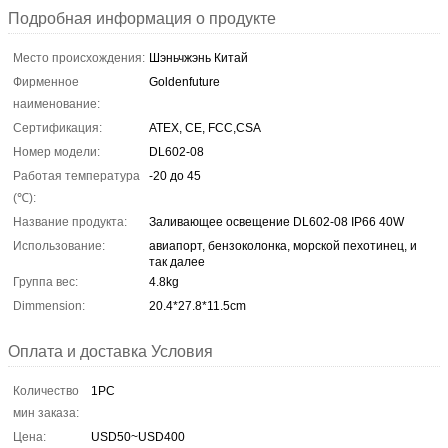
Подробная информация о продукте
Место происхождения:
Шэньчжэнь Китай
Фирменное
Goldenfuture
наименование:
Сертификация:
ATEX, CE, FCC,CSA
Номер модели:
DL602-08
Работая температура
-20 до 45
(℃):
Название продукта:
Заливающее освещение DL602-08 IP66 40W
Использование:
авиапорт, бензоколонка, морской пехотинец, и
так далее
Группа вес:
4.8kg
Dimmension:
20.4*27.8*11.5cm
Оплата и доставка Условия
Количество
1PC
мин заказа:
Цена:
USD50~USD400