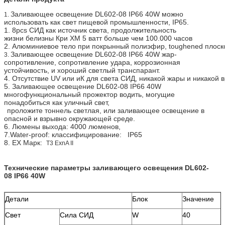
Заливающее освещение DL602-08 IP66 40W можно
1.
использовать как свет пищевой промышленности, IP65.
1. 8pcs СИД как источник света, продолжительность
жизни белизны Кри XM 5 ватт больше чем 100.000 часов
2. Алюминиевое тело при покрынный полиэфир, toughened плоско
Заливающее освещение DL602-08 IP66 40W жар-
3.
сопротивление, сопротивление удара, коррозионная
устойчивость, и хороший светлый транспарант.
4. Отсутствие UV или иК для света СИД, никакой жары и никакой
5. Заливающее освещение DL602-08 IP66 40W
многофункциональный прожектор водить, могущие
понадобиться как уличный свет,
проложите тоннель светлая, или заливающее освещение в
опасной и взрывно окружающей среде.
6. Люмены выхода: 4000 люменов,
7.Water-proof: классифицирование: IP65
8. EX Марк:
T3 ExnA II
Технические параметры заливающего освещения DL602-
08 IP66 40W
Детали
Блок
Значение
Свет
Сила СИД
W
40