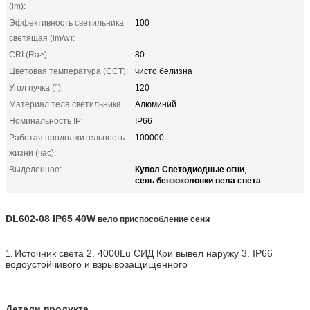
(lm):
Эффективность светильника
100
светящая (lm/w):
CRI (Ra>):
80
Цветовая температура (CCT):
чисто белизна
Угол пучка (°):
120
Материал тела светильника:
Алюминий
Номинальность IP:
IP66
Работая продолжительность
100000
жизни (час):
Купол Светодиодные огни
Выделенное:
,
сень бензоколонки вела света
DL602-08 IP65 40W
вело приспособление сени
Источник света 2. 4000Lu СИД Кри вывел наружу 3. IP66
1.
водоустойчивого и взрывозащищенного
Детали продукта