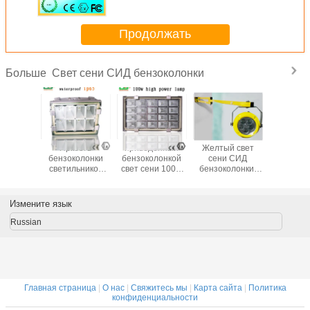
240V
Продолжать
Свет сени СИД бензоколонки
Больше
ени СИД
Яркость
приведенный
Желтый свет
Свет се
лонки 40
бензоколонки
бензоколонкой
сени СИД
бензоко
тт
светильников
свет сени 100в,
бензоколонки,
Кри 
сени
10000 люкс
угол 25 градусов
доказательства
привел
вел морской свет
воды ИП65 40в
промышленное
стыковки
Измените язык
высокая
приспособление
нагрузки
освещения
Russian
Главная страница
|
О нас
|
Свяжитесь мы
|
Карта сайта
|
Политика
конфиденциальности