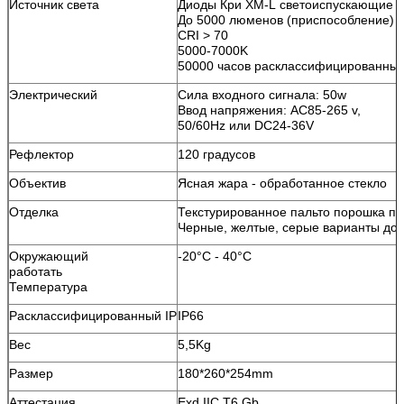
Источник света
Диоды Кри XM-L светоиспускающие 
До 5
000
люменов (приспособление)
CRI > 70
5000-7000K
50000 часов расклассифицированных
Электрический
Сила
входного сигнала
: 50w
Ввод напряжения: AC85-265 v,
50/60Hz или
DC24-36V
Рефлектор
120 градусов
Объектив
Ясная жара - обработанное стекло
Отделка
Текстурированное пальто порошка п
Черные, желтые, серые варианты до
Окружающий
-20°C - 40°C
работать
Температура
Расклассифицированный IP
IP6
6
Вес
5,5Kg
Размер
180*260*254mm
Аттестация
Exd IIC T6 Gb