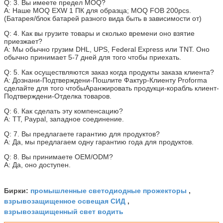
Q: 3. Вы имеете предел MOQ?
A: Наше MOQ EXW 1 ПК для образца; MOQ FOB 200pcs.
(Батарея/блок батарей разного вида быть в зависимости от)
Q: 4. Как вы грузите товары и сколько времени оно взятие
приезжает?
A: Мы обычно грузим DHL, UPS, Federal Express или TNT. Оно
обычно принимает 5-7 дней для того чтобы приехать.
Q: 5. Как осуществляются заказ когда продукты заказа клиента?
A: Дознани-Подтверждени-Пошлите Фактур-Клиенту Proforma
сделайте для того чтобыАранжировать продукци-корабль клиент-
Подтверждени-Отделка товаров.
Q: 6. Как сделать эту компенсацию?
A: TT, Paypal, западное соединение.
Q: 7. Вы предлагаете гарантию для продуктов?
A: Да, мы предлагаем одну гарантию года для продуктов.
Q: 8. Вы принимаете OEM/ODM?
A: Да, оно доступен.
промышленные светодиодные прожекторы
Бирки:
,
взрывозащищенное освещая СИД
,
взрывозащищенный свет водить