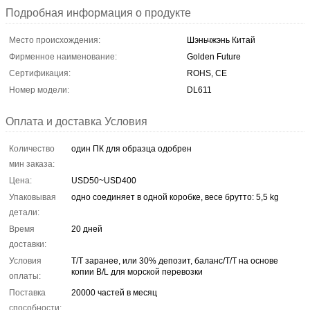
Подробная информация о продукте
Место происхождения:
Шэньчжэнь Китай
Фирменное наименование:
Golden Future
Сертификация:
ROHS, CE
Номер модели:
DL611
Оплата и доставка Условия
Количество
один ПК для образца одобрен
мин заказа:
Цена:
USD50~USD400
Упаковывая
одно соединяет в одной коробке, весе брутто: 5,5 kg
детали:
Время
20 дней
доставки:
Условия
T/T заранее, или 30% депозит, баланс/T/T на основе
копии B/L для морской перевозки
оплаты:
Поставка
20000 частей в месяц
способности: