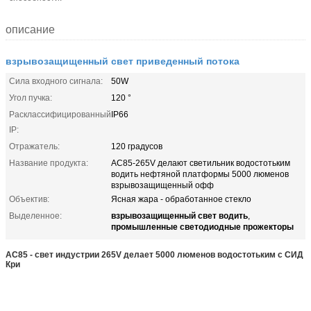
описание
взрывозащищенный свет приведенный потока
Сила входного сигнала:
50W
Угол пучка:
120 °
Расклассифицированный
IP66
IP:
Отражатель:
120 градусов
Название продукта:
AC85-265V делают светильник водостотьким
водить нефтяной платформы 5000 люменов
взрывозащищенный офф
Объектив:
Ясная жара - обработанное стекло
взрывозащищенный свет водить
Выделенное:
,
промышленные светодиодные прожекторы
AC85 - свет индустрии 265V делает 5000 люменов водостотьким с СИД
Кри