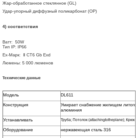
Жар-обработанное стеклянное (GL)
Удар-упорный диффузный поликарбонат (OP)
4) соответствия
Ватт: 50W
Тип IP: IP66
Ex-Марк:
Ⅱ
CT6 Gb Exd
Люмены: 5 000 люменов
Технические данные
Модель
DL611
Конструкция
Умирает снабжение жилищем литого
алюминия
Устанавливать
Труба; Потолок (attachingtotheplane); Крюк
Оборудование
нержавеющая сталь 316