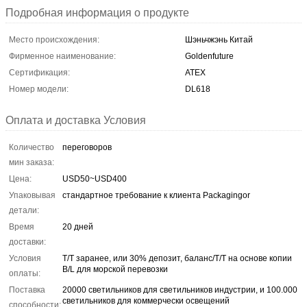
Подробная информация о продукте
Место происхождения:
Шэньчжэнь Китай
Фирменное наименование:
Goldenfuture
Сертификация:
ATEX
Номер модели:
DL618
Оплата и доставка Условия
Количество
переговоров
мин заказа:
Цена:
USD50~USD400
Упаковывая
стандартное требование к клиента Packagingor
детали:
Время
20 дней
доставки:
Условия
T/T заранее, или 30% депозит, баланс/T/T на основе копии
B/L для морской перевозки
оплаты:
Поставка
20000 светильников для светильников индустрии, и 100.000
светильников для коммерчески освещений
способности: