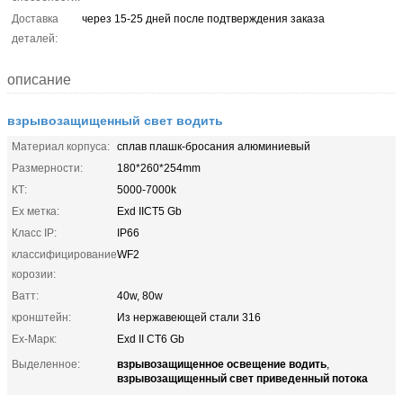
Доставка
через 15-25 дней после подтверждения заказа
деталей:
описание
взрывозащищенный свет водить
Материал корпуса:
сплав плашк-бросания алюминиевый
Размерности:
180*260*254mm
КТ:
5000-7000k
Ex метка:
Exd IICT5 Gb
Класс IP:
IP66
классифицирование
WF2
корозии:
Ватт:
40w, 80w
кронштейн:
Из нержавеющей стали 316
Ex-Марк:
Exd II CT6 Gb
взрывозащищенное освещение водить
Выделенное:
,
взрывозащищенный свет приведенный потока