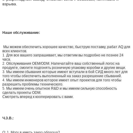
взрыва.
Наше обслуживание:
Мы можем обеспечить хорошее качество, быструю поставку, рабат AQ для
всех клиентов.
1.
Для все вашего запрашивает, мы ответим вы подробно не познее 24
часа.
2.
Обслуживания OEM/ODM. Напечатайте ваш собственный логос на
продукте, смогите подгонять розничную упаковку коробки и другие вещи.
3.
Мы имеем сбывания которые имеют вступали в бой СИД много лет для
того чтобы обеспечить выполненный на заказ разрешение сбываний.
4.
Мы имеем инженеров которое имеет опыт проектов для того чтобы
разрешить проблемы технического.
5.
Мы имеем очень опытное R&D и мы имеем сильную способность
сделать проекты ODM.
Смотреть вперед к кооперировать с вами.
Ч.З.В.:
Q: 1. Могу я иметь заказ образца?