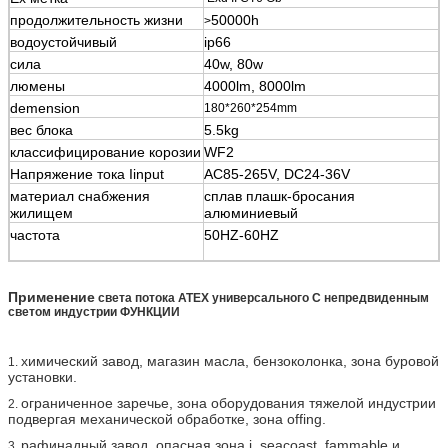
продолжительность жизни
50000h
>
водоустойчивый
ip66
сила
40w, 80w
люмены
4000lm, 8000lm
demension
180*260*254mm
вес блока
5.5kg
классифицирование корозии
WF2
Напряжение тока Iinput
AC85-265V, DC24-36V
материал снабжения
сплав плашк-бросания
жилищем
алюминиевый
частота
50HZ-60HZ
Применение
света потока ATEX универсального С непредвиденным
светом индустрии ФУНКЦИИ
химический завод, магазин масла, бензоколонка, зона буровой
1.
установки.
ограниченное заречье, зона оборудования тяжелой индустрии
2.
подвергая механической обработке, зона offing.
рафинадный завод, опасная зона i. seacoast, fammable и
3.