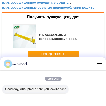
взрывозащищенное освещение водить
,
взрывозащищенные светлые приспособления водить
Получить лучшую цену для
Универсальный
непредвиденный свет
индустрии объектив ПК 80 ватт
противопульный
Продолжать
sales001
взрывозащищенный свет водить
Больше
9:55 AM
Good day, what product are you looking for?
СИД AC
света для
снабжение
Свет СИД
свет СИД
0V
Спорцгроунд,
жилищем
нержавеющей
20 
защищенный
одобренный КЭ
Аллуминум
стали 6000
взрывоза
сени
светильника СИД
люменов