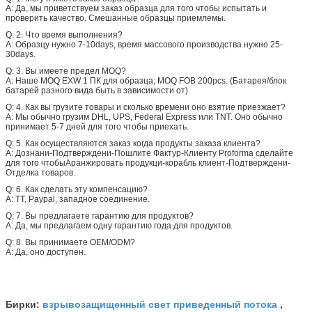
A: Да, мы приветствуем заказ образца для того чтобы испытать и
проверить качество. Смешанные образцы приемлемы.
Q: 2. Что время выполнения?
A: Образцу нужно 7-10days, время массового производства нужно 25-
30days.
Q: 3. Вы имеете предел MOQ?
A: Наше MOQ EXW 1 ПК для образца; MOQ FOB 200pcs. (Батарея/блок
батарей разного вида быть в зависимости от)
Q: 4. Как вы грузите товары и сколько времени оно взятие приезжает?
A: Мы обычно грузим DHL, UPS, Federal Express или TNT. Оно обычно
принимает 5-7 дней для того чтобы приехать.
Q: 5. Как осуществляются заказ когда продукты заказа клиента?
A: Дознани-Подтверждени-Пошлите Фактур-Клиенту Proforma сделайте
для того чтобыАранжировать продукци-корабль клиент-Подтверждени-
Отделка товаров.
Q: 6. Как сделать эту компенсацию?
A: TT, Paypal, западное соединение.
Q: 7. Вы предлагаете гарантию для продуктов?
A: Да, мы предлагаем одну гарантию года для продуктов.
Q: 8. Вы принимаете OEM/ODM?
A: Да, оно доступен.
взрывозащищенный свет приведенный потока
Бирки:
,