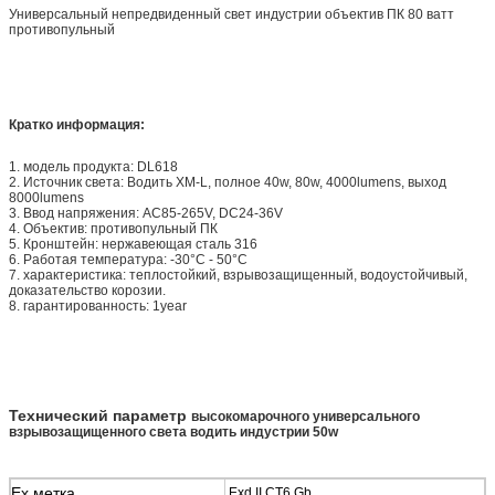
Универсальный непредвиденный свет индустрии объектив ПК 80 ватт
противопульный
Кратко информация:
1. модель продукта: DL618
2. Источник света: Водить XM-L, полное 40w, 80w, 4000lumens, выход
8000lumens
3. Ввод напряжения: AC85-265V, DC24-36V
4. Объектив: противопульный ПК
5. Кронштейн: нержавеющая сталь 316
6. Работая температура: -30°C - 50°C
7. характеристика: теплостойкий, взрывозащищенный, водоустойчивый,
доказательство корозии.
8. гарантированность: 1year
Технический параметр
высокомарочного универсального
взрывозащищенного света водить индустрии 50w
Ex метка
Exd II CT6 Gb