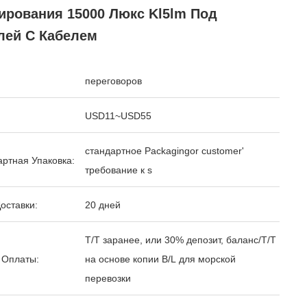
ирования 15000 Люкс Kl5lm Под
лей С Кабелем
переговоров
USD11~USD55
стандартное Packagingor customer'
ртная Упаковка:
требование к s
оставки:
20 дней
T/T заранее, или 30% депозит, баланс/T/T
 Оплаты:
на основе копии B/L для морской
перевозки