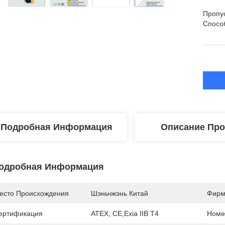
Пропу
Спосо
Подробная Информация
Описание Про
одробная Информация
есто Происхождения
Шэньчжэнь Китай
Фирм
ертификация
ATEX, CE,Exia IIB T4
Номе