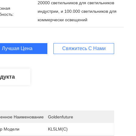
20000 светильников для светильников
скная
индустрии, и 100.000 светильников для
бность:
коммерчески освещений
Лучшая Цена
Свяжитесь С Нами
дукта
енное Наименование
Goldenfuture
р Модели
KL5LM(C)