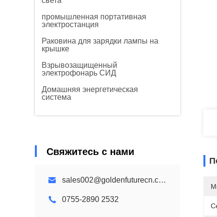
света
промышленная портативная
электростанция
Раковина для зарядки лампы на
крышке
Взрывозащищенный
электрофонарь СИД
Домашняя энергетическая
система
Свяжитесь с нами
П
sales002@goldenfuturecn.com
М
0755-2890 2532
С