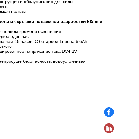
нструкция и обслуживание для силы,
зать
рская пользы
тильник крышки подземной разработки kl5lm с
с в полном времени освещения
днее один час
 чем 15 часов. С батареей Li-иона 6.6Ah
откого
ицированное напряжение тока DC4.2V
неприсуще безопасность, водоустойчивая