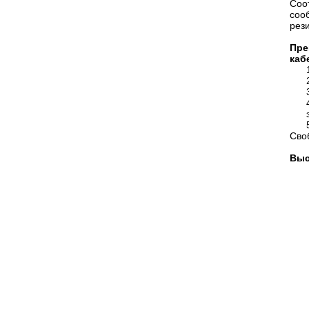
Соо
соо
рези
Пре
каб
Сво
Выс