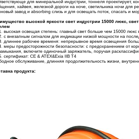
тветствующе для минеральной индустрии, тоннеля проектирует, ко
бщения, хайвея, железной дороги на ноче, светильника ночи для ре
новый завод и absorbing слизь и для освещать поток, спасать и мо
имущество
высокой яркости свет индустрии 15000 люкс, све
елем
1. высокая освещая степень: главный свет больше чем 15000 люк
2. с внезапным сигналом для индикации низкой мощности на после
3. длиннее рабочее временя: непрерывное время освещения больше
4. меры предосторожности безопасности: с предохранением от кор
замыкания, включите одиночный заряжатель, поручая расклассиф
5. сертификат: CE & ATEX&Exia IIB T4
бодное обслуживание, длинняя продолжительность жизни, внутрен
тавка продукта: