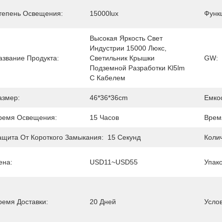
тепень Освещения:
15000lux
Функ
Высокая Яркость Свет 
Индустрии 15000 Люкс, 
азвание Продукта:
Светильник Крышки 
GW:
Подземной Разработки Kl5lm 
С Кабелем
азмер:
46*36*36cm
Емко
ремя Освещения:
15 Часов
Врем
ащита От Короткого Замыкания:
15 Секунд
Коли
ена:
USD11~USD55
Упак
ремя Доставки:
20 Дней
Усло