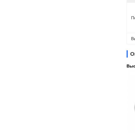
П
В
О
Выс