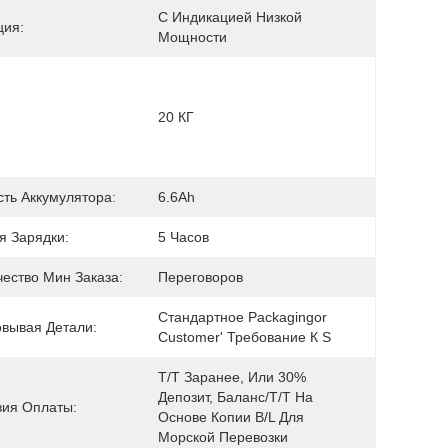
С Индикацией Низкой 
ция:
Мощности
20 КГ
сть Аккумулятора:
6.6Ah
я Зарядки:
5 Часов
чество Мин Заказа:
Переговоров
Стандартное Packagingor 
овывая Детали:
Customer' Требование К S
T/T Заранее, Или 30% 
Депозит, Баланс/T/T На 
вия Оплаты:
Основе Копии B/L Для 
Морской Перевозки