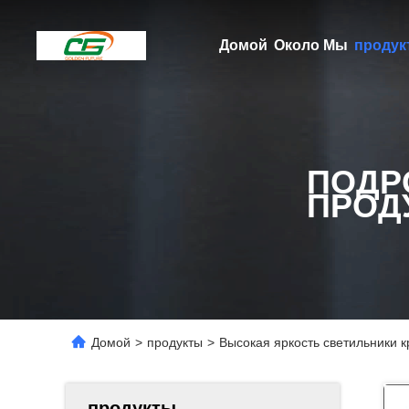
Домой
Около Мы
продук
ПОДР
ПРОД
Домой
>
продукты
>
Высокая яркость светильники 
продукты