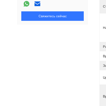
С
Свяжитесь сейчас
Н
Р
В
З
Ц
В