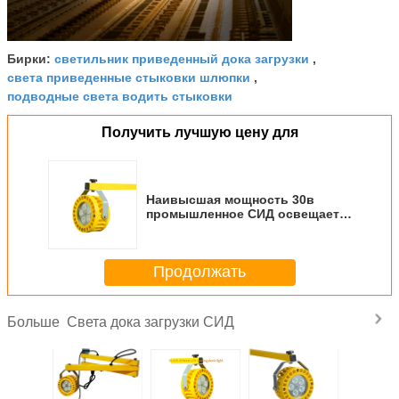
светильник приведенный дока загрузки
Бирки:
,
света приведенные стыковки шлюпки
,
подводные света водить стыковки
Получить лучшую цену для
Наивысшая мощность 30в
промышленное СИД освещает,
промышленный свет дока
умирает снабжение жилищем
литого алюминия
Продолжать
Света дока загрузки СИД
Больше