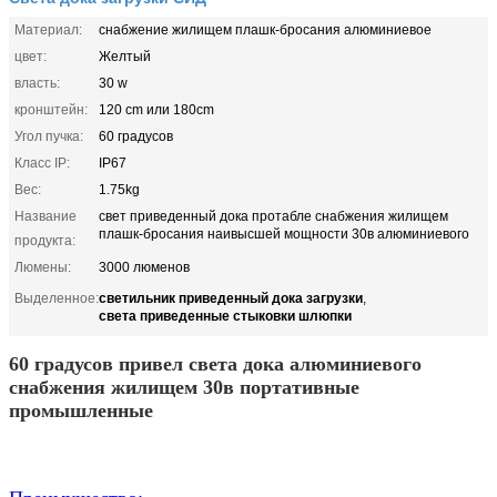
Материал:
снабжение жилищем плашк-бросания алюминиевое
цвет:
Желтый
власть:
30 w
кронштейн:
120 cm или 180cm
Угол пучка:
60 градусов
Класс IP:
IP67
Вес:
1.75kg
Название
свет приведенный дока протабле снабжения жилищем
плашк-бросания наивысшей мощности 30в алюминиевого
продукта:
Люмены:
3000 люменов
светильник приведенный дока загрузки
Выделенное:
,
света приведенные стыковки шлюпки
60 градусов привел света дока алюминиевого
снабжения жилищем 30в портативные
промышленные