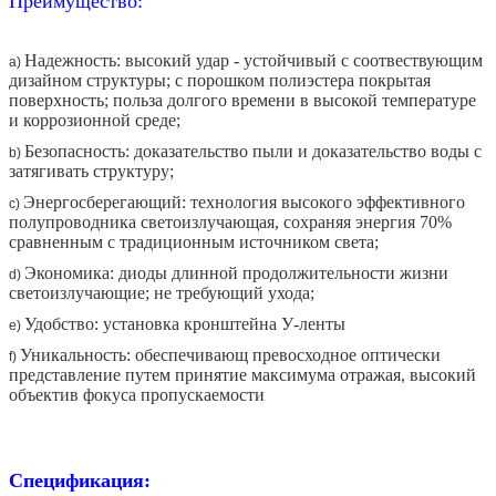
Преимущество:
Надежность: высокий удар - устойчивый с соотвествующим
a)
дизайном структуры; с порошком полиэстера покрытая
поверхность; польза долгого времени в высокой температуре
и коррозионной среде;
Безопасность: доказательство пыли и доказательство воды с
b)
затягивать структуру;
Энергосберегающий: технология высокого эффективного
c)
полупроводника светоизлучающая, сохраняя энергия 70%
сравненным с традиционным источником света;
Экономика: диоды длинной продолжительности жизни
d)
светоизлучающие; не требующий ухода;
Удобство: установка кронштейна У-ленты
e)
Уникальность: обеспечивающ превосходное оптически
f)
представление путем принятие максимума отражая, высокий
объектив фокуса пропускаемости
Спецификация: